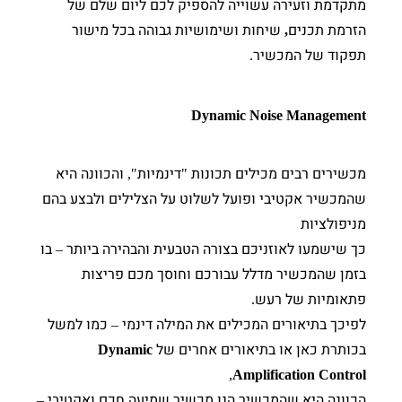
מתקדמת וזעירה עשוייה להספיק לכם ליום שלם של
הזרמת תכנים
שיחות ושימושיות גבוהה בכל מישור
,
תפקוד של המכשיר
.
Dynamic Noise Management
מכשירים רבים מכילים תכונות
דינמיות
והכוונה היא
",
"
שהמכשיר אקטיבי ופועל לשלוט על הצלילים ולבצע בהם
מניפולציות
כך שישמעו לאוזניכם בצורה הטבעית והבהירה ביותר
בו
–
בזמן שהמכשיר מדלל עבורכם וחוסך מכם פריצות
פתאומיות של רעש
.
לפיכך בתיאורים המכילים את המילה דינמי
כמו למשל
–
בכותרת כאן או בתיאורים אחרים של
Dynamic
,
Amplification Control
הכוונה היא שהמכשיר הנו מכשיר שמיעה חכם ואקטיבי
–