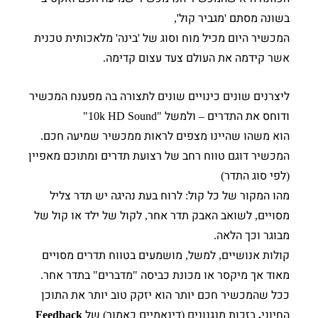
בשונה מסתם
מגביר קול
,
'
'
המכשיר היום מכיל מוח וסוג של
בינה
מלאכותית טכנית
'
'
אשר קידמה את העולם צעד עצום קדימה
.
ליצרנים שונים כינויים שונים לתצורה בה מפענח המכשיר
ודוחס את התדרים
ולמשל
"10k HD Sound"
–
הוא משהו שהיינו מצפים לראות ממכשיר שמיעה חכם
.
המכשיר דוגם טווח רחב של רצועת תדרים ומתוכם מאפיין
לפי סוג התדר
)
(
מהו המקור של כל קול
לרוח בעת נהיגה יש תדר צליל
:
מסויים
לשואב האבק תדר אחר
לקול של ילד או קול של
,
,
מבוגר וכך הלאה
.
קולות אנושיים
למשל
מושמעים בטווח תדרים מסויים
,
,
מאוד אך מיקסר או מכונת כביסה
מדברים
בתדר אחר
.
"
"
ככל שהמכשיר חכם יותר הוא יזקק טוב יותר את התוכן
החיוני
בזכות מנגנונים
דינאמיים כאמור
של
Feedback
)
(
.