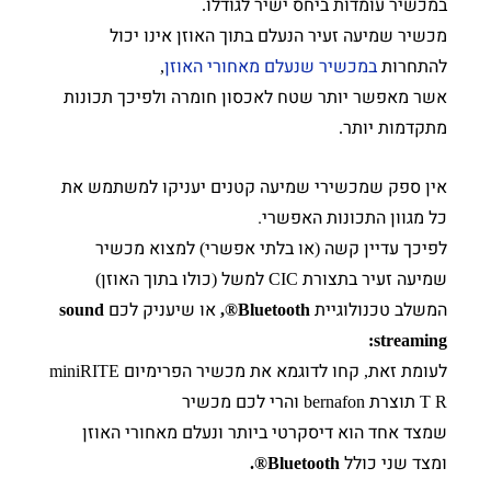
במכשיר עומדות ביחס ישיר לגודלו
.
מכשיר שמיעה זעיר הנעלם בתוך האוזן אינו יכול
להתחרות
במכשיר שנעלם מאחורי האוזן
,
אשר מאפשר יותר שטח לאכסון חומרה ולפיכך תכונות
מתקדמות יותר
.
אין ספק שמכשירי שמיעה קטנים יעניקו למשתמש את
כל מגוון התכונות האפשרי.
לפיכך עדיין קשה
או בלתי אפשרי
למצוא מכשיר
)
(
שמיעה זעיר בתצורת
למשל
כולו בתוך האוזן
)
(
CIC
המשלב טכנולוגיית
או שיעניק לכם
sound
Bluetooth®,
streaming:
לעומת זאת
קחו לדוגמא את מכשיר הפרימיום
miniRITE
,
תוצרת
והרי לכם מכשיר
bernafon
T R
שמצד אחד הוא דיסקרטי ביותר ונעלם מאחורי האוזן
ומצד שני כולל
Bluetooth®.