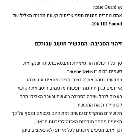
או
noise Guard
אתם נותרים מוגנים מפני צרימות קשות ונהנים מצליל של
10k HD Sound.
זיהוי הסביבה
המכשיר חושב עבורכם
:
סך כל היכולות הדינאמיות מתבטא בתכונה שנקראת
פעמים רבות
–
Scene Detect"
"
המכשיר מזהה את
הסצנה
סביב ומתאים את עצמו
.
'
'
אירועים כגון חתונות רועשות מדגימים היטב את הקושי
העצום לנהל שיחה בסביבה רועשת ובעבר הצריכו מכם
לכוון ידנית את המכשיר
.
מכשירים מתקדמים עושים זאת כיום בעצמם ונוסף על כך
מציעים מספר תוכניות האזנה לתיכנות מראש
,
וכך אתם מגיעים מוכנים לכל אירוע ולא נאלצים בזמן