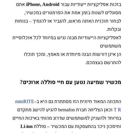
בזכות אפליקציות ייעודיות עבור
אתם
iPhone, Android
מסוגלים לשנות בזמן אמת את הפרמטרים במכשיר
,
לבחור תוכנית האזנה מראש
להגביר או להנמיך
בנוחות
–
,
ובקלות
.
לאפליקציות הייעודיות מבנה נגיש במיוחד לכל אוכלוסיית
משתמשים
הן אינן דורשות הבנה מיוחדת או מאמץ
ומכך תוכלו
,
להתרשם בעצמכם
.
מכשיר שמיעה נטען עם חיי סוללה ארוכים
?
התכונה המאוד חיונית הזו מסתתרת גם היא ב
miniRITE
–
וכאן הצליחה חברת
להגיע להישג מתקדם
bernafon
T R
במיוחד ולהעניק למשתמשים שדרוג מהותי באיכות החיים
וחיסכון ניכר בהתעסקות עם המכשיר
סוללת
Li-ion
–