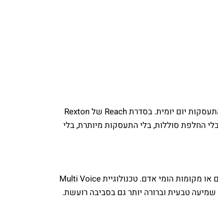
בעבר, מכשירי שמיעה זעירים דרשו החלפה של סוללות קטנות כל כמה ימים, דבר שלא תמיד היה נוח להתעסקות יום יומית. בסדרת Reach של Rexton
בלי החלפת סוללות, בלי התעסקות מיותרת, בלי
מכשירים מהדור הישן נטו להגביר את כל הסביבה ביחד, מה שהקשה על הבנת שיחות במסעדות, מפגשים או מקומות הומי אדם. טכנולוגיית Multi Voice