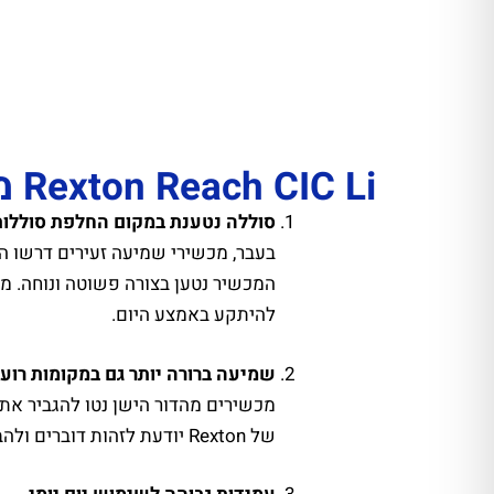
Rexton Reach CIC Li מול הדור הישן
סוללה נטענת במקום החלפת סוללות
המכשיר נטען בצורה פשוטה ונוחה. מנ
להיתקע באמצע היום.
שמיעה ברורה יותר גם במקומות רוע
של Rexton יודעת לזהות דוברים ולהבליט את הקול החשוב, תוך הפחתת רעשי רקע. התוצאה היא חוויית שמיעה טבעית וברורה יותר גם בסביבה רועשת.