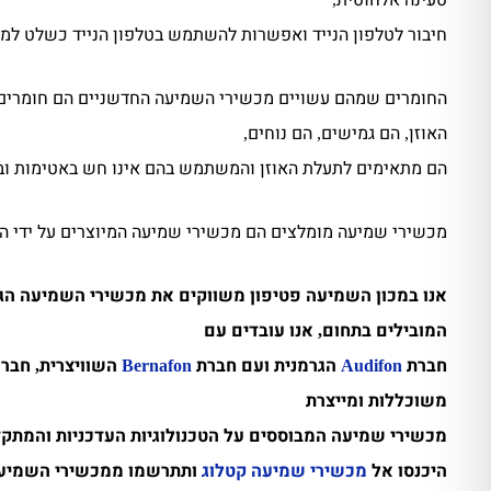
חיבור לטלפון הנייד ואפשרות להשתמש בטלפון הנייד כשלט ל
החומרים שמהם עשויים מכשירי השמיעה החדשניים הם חומרים 
האוזן
הם גמישים
הם נוחים
,
,
,
הם מתאימים לתעלת האוזן והמשתמש בהם אינו חש באטימות וב
מכשירי שמיעה מומלצים הם מכשירי שמיעה המיוצרים על ידי הח
אנו במכון השמיעה פטיפון משווקים את מכשירי השמיעה הגר
המובילים בתחום
אנו עובדים עם
,
חברת
הגרמנית ועם חברת
השוויצרית
חברו
,
Bernafon
Audifon
משוכללות ומייצרת
מכשירי שמיעה המבוססים על הטכנולוגיות העדכניות והמתקד
היכנסו אל
מכשירי שמיעה קטלוג
ותתרשמו ממכשירי השמיעה