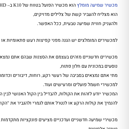
מכשיר שמיעה מומלץ
הוא מכשיר הפועל בטווח של
ב
– HD
K10
הוא מצליח להעביר קשת של צלילים מדויקים
,
ולהעניק חווית שמיעה טבעית
ככל האפשר
.
,
למכשירים המומלצים יש הגנה מפני קפיצות רעש פתאומיות או ש
מכשירים חדשניים מזהים בעצמם את הסצנות שבהם אתם נמצא
נוסעים במכונית עם חלון פתוח
,
מתי אתם נמצאים בסביבה של רעשי רקע
רוחות
דיבורים וכדומה
,
,
למכשירי חשמל פועלים ומרעישים ועוד
.
המכשיר יודע לזהות את הקולות
להבדיל בין הקול האנושי לבין 
,
להנמיך את קולות הרקע או לנטרל אותם לגמרי ולהגביר את
הקול
"
מכשירי שמיעה חדשניים ועדכניים מציעים פונקציות מתקדמות ו
טעינה אלחוטית
,