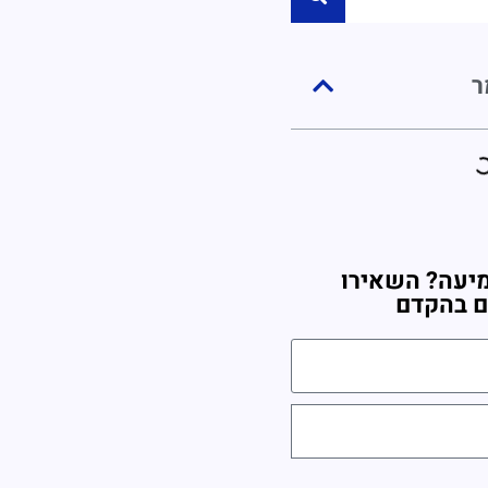
ר
יעה? השאירו
ם בהקדם