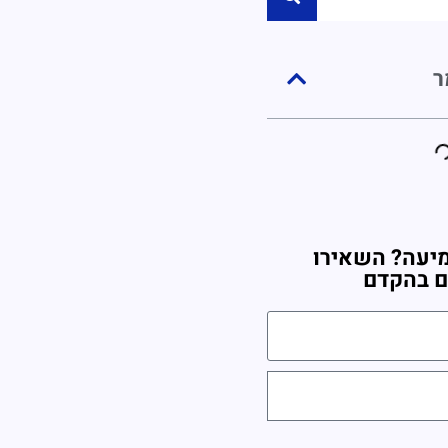
ר
יעה? השאירו
ם בהקדם