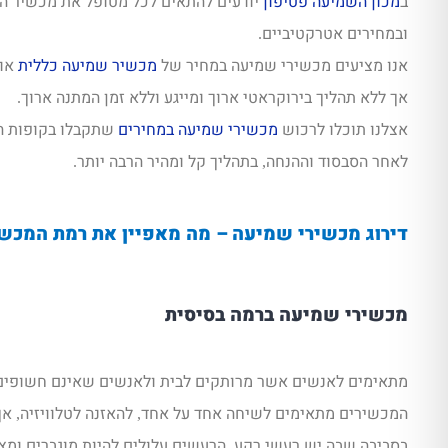
ב
מכון השמיעה פטיפון
יודעים להתאים לכל מטופל את מכשיר ה
ובמחירים אטרקטיביים
.
אנו מציעים מכשירי שמיעה במחיר של
מכשיר שמיעה כללית
או 
אך ללא תהליך בירוקראטי ארוך ומייגע וללא זמן המתנה ארוך
.
אצלנו תוכלו לרכוש
מכשירי שמיעה במחירים
שתקבלו בקופות ה
לאחר הסבסוד וההנחה
בתהליך קל ומהיר הרבה יותר
.
,
דירוג מכשירי שמיעה – מה מאפיין את רמת המכשי
מכשירי שמיעה ברמה בסיסית
מתאימים לאנשים אשר מרותקים לבית ולאנשים שאינם חשופים
המכשירים מתאימים לשיחה אחד על אחד
להאזנה לטלוויזיה
אך
,
,
בסביבה שבה יש רעשי רקע
הרעשים עלולים להיות מוגברים ומ
,